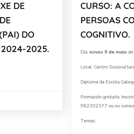
AXE DE
CURSO: A C
 DE
PERSOAS C
(PAI) DO
COGNITIVO.
2024-2025.
Día:
xoves 9 de maio
de
Local: Centro Sociocultur
Diploma da Escola Galeg
Formación gratuita. Inscr
982302377 ou no corre
Temas: