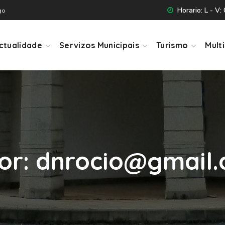
Horario: L - V:
go
ctualidade
Servizos Municipais
Turismo
Mult
or: dnrocio@gmail