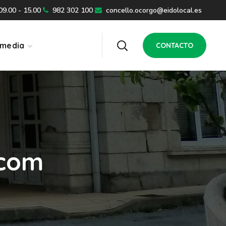
 09.00 - 15.00
982 302 100
concello.ocorgo@eidolocal.es
imedia
CONTACTO
.com