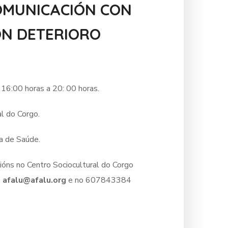
OMUNICACIÓN CON
ON DETERIORO
 16:00 horas a 20: 00 horas.
al do Corgo.
a de Saúde.
icións no Centro Sociocultural do Corgo
o
afalu@afalu.org
e no 607843384