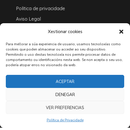
Política de privacidade
Aviso Legal
Política de cookies
Xestionar cookies
Accesibilidade
Para mellorar a súa experiencia de usuario, usamos tecnoloxías como
cookies que poden almacenar ou acceder ao seu dispositivo.
Contacto
Permitindo o uso destas tecnoloxía nos permite procesar datos de
comportamento ou identificacións nesta web. Se non acepta o seu uso,
Ligazóns
podería atopar erros no visionado da web.
Mapa do sitio
ACEPTAR
ONDE ESTAMOS
DENEGAR
VER PREFERENCIAS
Política de Privacidade