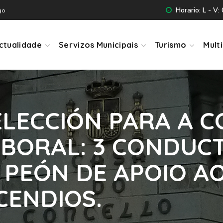
Horario: L - V:
go
ctualidade
Servizos Municipais
Turismo
Mult
ELECCIÓN PARA A 
ABORAL: 3 CONDUC
PEÓN DE APOIO AO
CENDIOS.