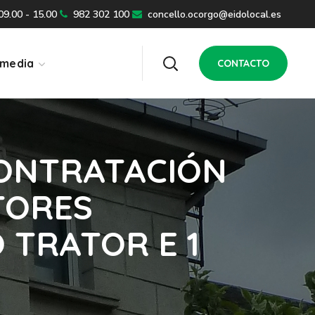
 09.00 - 15.00
982 302 100
concello.ocorgo@eidolocal.es
imedia
CONTACTO
CONTRATACIÓN
TORES
 TRATOR E 1