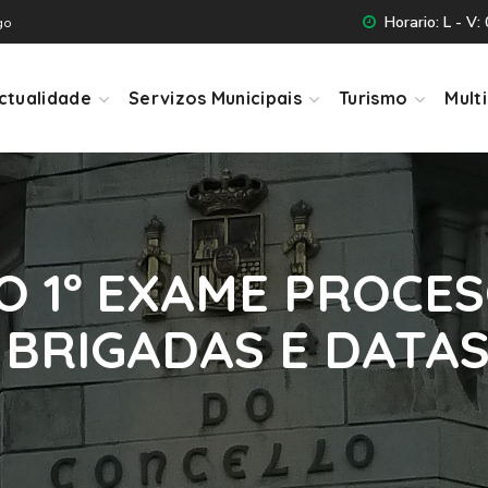
Horario: L - V:
go
ctualidade
Servizos Municipais
Turismo
Mult
 1º EXAME PROCES
BRIGADAS E DATAS