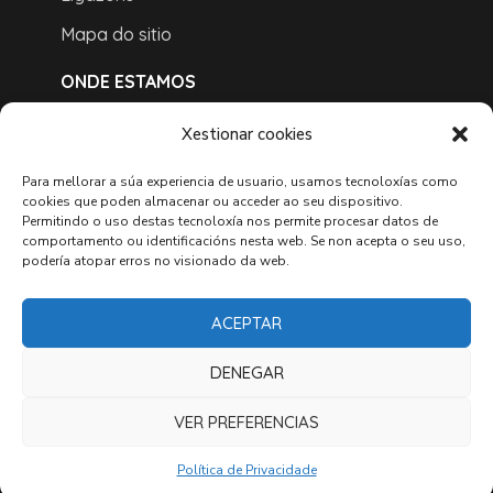
Mapa do sitio
ONDE ESTAMOS
Xestionar cookies
Para mellorar a súa experiencia de usuario, usamos tecnoloxías como
cookies que poden almacenar ou acceder ao seu dispositivo.
Permitindo o uso destas tecnoloxía nos permite procesar datos de
comportamento ou identificacións nesta web. Se non acepta o seu uso,
podería atopar erros no visionado da web.
ACEPTAR
DENEGAR
VER PREFERENCIAS
Copyright © 2022 Concello do Corgo
GaliciaDigital
Política de Privacidade