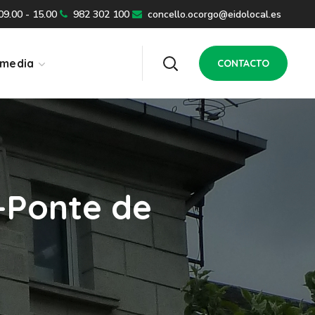
 09.00 - 15.00
982 302 100
concello.ocorgo@eidolocal.es
imedia
CONTACTO
-Ponte de