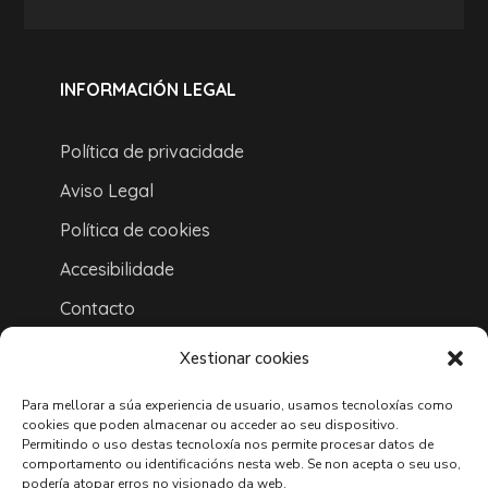
INFORMACIÓN LEGAL
Política de privacidade
Aviso Legal
Política de cookies
Accesibilidade
Contacto
Ligazóns
Xestionar cookies
Mapa do sitio
Para mellorar a súa experiencia de usuario, usamos tecnoloxías como
cookies que poden almacenar ou acceder ao seu dispositivo.
ONDE ESTAMOS
Permitindo o uso destas tecnoloxía nos permite procesar datos de
comportamento ou identificacións nesta web. Se non acepta o seu uso,
podería atopar erros no visionado da web.