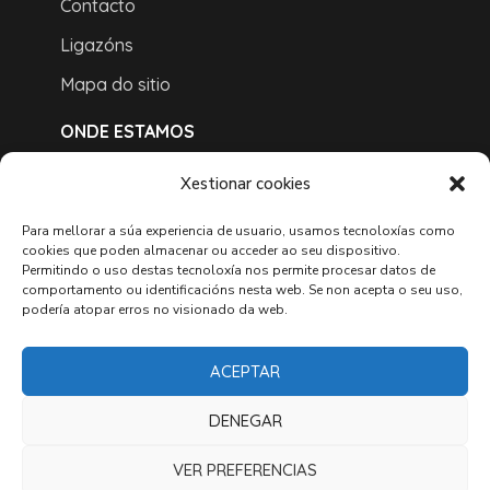
Contacto
Ligazóns
Mapa do sitio
ONDE ESTAMOS
Xestionar cookies
Para mellorar a súa experiencia de usuario, usamos tecnoloxías como
cookies que poden almacenar ou acceder ao seu dispositivo.
Permitindo o uso destas tecnoloxía nos permite procesar datos de
comportamento ou identificacións nesta web. Se non acepta o seu uso,
podería atopar erros no visionado da web.
ACEPTAR
DENEGAR
VER PREFERENCIAS
Copyright © 2022 Concello do Corgo