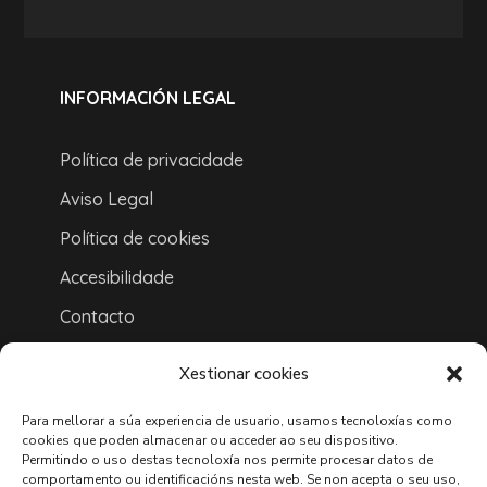
INFORMACIÓN LEGAL
Política de privacidade
Aviso Legal
Política de cookies
Accesibilidade
Contacto
Ligazóns
Xestionar cookies
Mapa do sitio
Para mellorar a súa experiencia de usuario, usamos tecnoloxías como
ONDE ESTAMOS
cookies que poden almacenar ou acceder ao seu dispositivo.
Permitindo o uso destas tecnoloxía nos permite procesar datos de
comportamento ou identificacións nesta web. Se non acepta o seu uso,