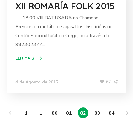
XII ROMARÍA FOLK 2015
18:00 VIII BATUXADA no Chamoso.
Premios en metálico e agasallos. Inscricións no
Centro Sociocultural do Corgo, ou a través do
982302377....
LER MÁIS
67
4 de Agosto de 2015
1
…
80
81
82
83
84