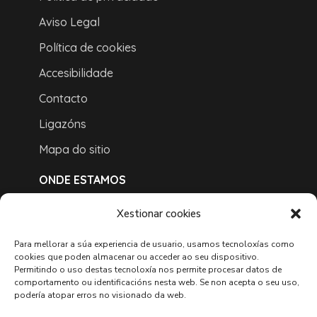
Aviso Legal
Política de cookies
Accesibilidade
Contacto
Ligazóns
Mapa do sitio
ONDE ESTAMOS
Xestionar cookies
Para mellorar a súa experiencia de usuario, usamos tecnoloxías como
cookies que poden almacenar ou acceder ao seu dispositivo.
Permitindo o uso destas tecnoloxía nos permite procesar datos de
comportamento ou identificacións nesta web. Se non acepta o seu uso,
podería atopar erros no visionado da web.